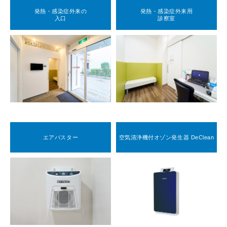
発熱・感染症外来の
発熱・感染症外来用
入口
診察室
エアバスター
空気清浄機付オゾン発生器 DeClean